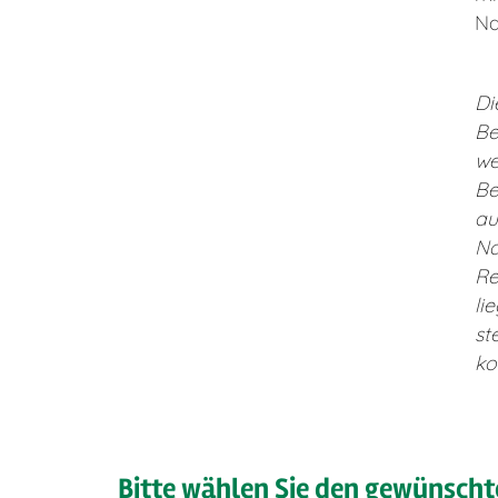
Na
Di
Be
we
Be
au
Na
Re
li
st
ko
Bitte wählen Sie den gewünscht